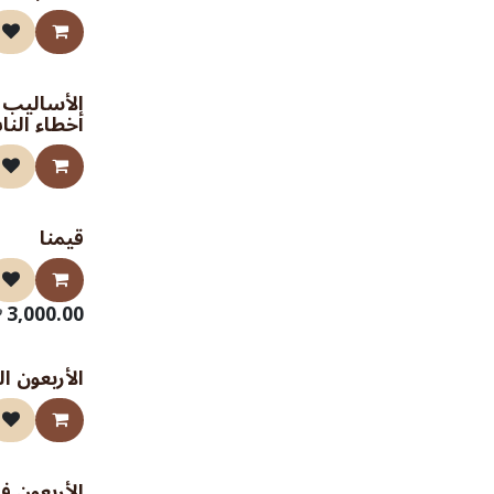
الأساليب ا
أخطاء الن
قيمنا
صدر حديثا
EGP
3,000.00
P
الأربعون ال
الأربعون 