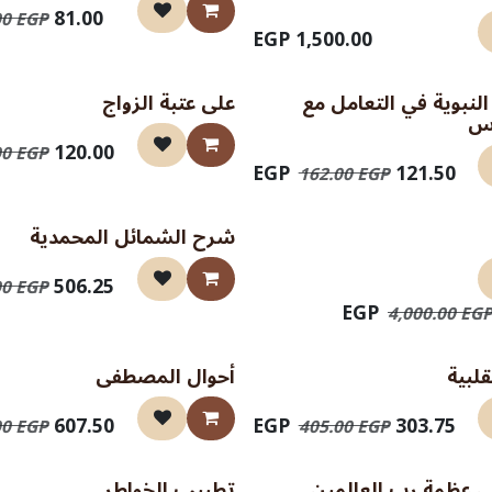
EGP
81.00
00
EGP
EGP
1,500.00
لنبوية في التعامل مع
على عتبة الزواج
اس
EGP
120.00
00
EGP
EGP
121.50
162.00
EGP
شرح الشمائل المحمدية
EGP
506.25
00
EGP
4,000.00
EG
قلبية
أحوال المصطفى
EGP
607.50
EGP
303.75
00
EGP
405.00
EGP
في عظمة رب العالمين
تطييب الخواطر