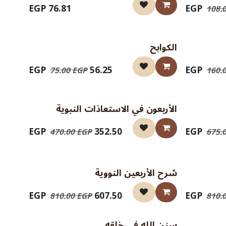
EGP
76.81
108.
الكوابح
EGP
56.25
75.00
EGP
160.
الأربعون في الاستعاذات النبوية
EGP
352.50
470.00
EGP
675.
شرح الأربعين النووية
EGP
607.50
810.00
EGP
810.
سنن الله في خلقه