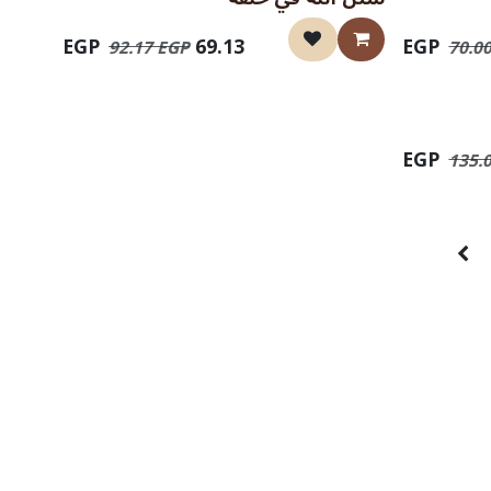
نفذت الكمية
EGP
69.13
92.17
EGP
70.0
135.